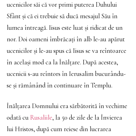
ucenicilor săi că vor primi puterea Duhului
Sfânt și că ei trebuie să ducă mesajul Său în
lumea întreagă. Iisus este luat și ridicat de un
nor. Doi oameni îmbrăcați în alb le-au apărut
ucenicilor și le-au spus că Iisus se va reîntoarce
în același mod ca la Înălțare. După acestea,
ucenicii s-au reîntors în Ierusalim bucurându-
se și rămânând în continuare în Templu.
Înălțarea Domnului era sărbătorită în vechime
odată cu
Rusaliile
, la 50 de zile de la Învierea
lui Hristos, după cum reiese din lucrarea