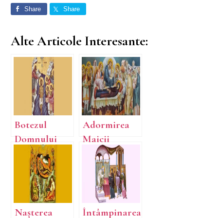
Share
Share
Alte Articole Interesante:
Botezul
Adormirea
Domnului
Maicii
(Boboteaza)
Domnului /
Sfânta Maria
Mare
Nașterea
Întâmpinarea