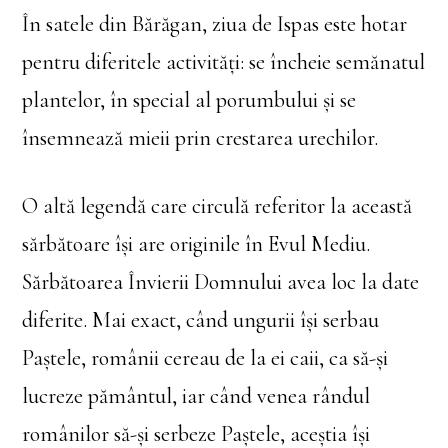
În satele din Bărăgan, ziua de Ispas este hotar
pentru diferitele activităţi: se încheie semănatul
plantelor, în special al porumbului şi se
însemnează mieii prin crestarea urechilor.
O altă legendă care circulă referitor la această
sărbătoare îşi are originile în Evul Mediu.
Sărbătoarea Învierii Domnului avea loc la date
diferite. Mai exact, când ungurii îşi serbau
Paştele, românii cereau de la ei caii, ca să-şi
lucreze pământul, iar când venea rândul
românilor să-şi serbeze Paştele, aceştia îşi