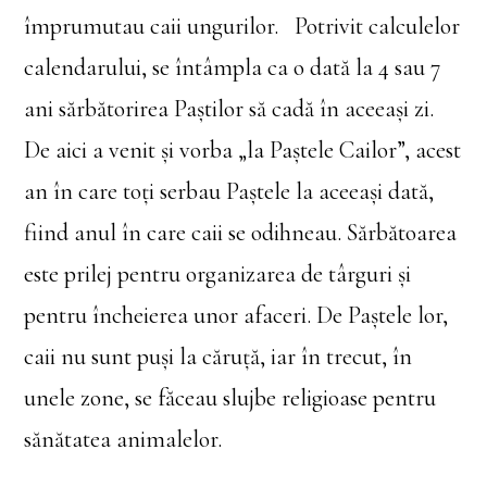
împrumutau caii ungurilor. Potrivit calculelor
calendarului, se întâmpla ca o dată la 4 sau 7
ani sărbătorirea Paştilor să cadă în aceeaşi zi.
De aici a venit şi vorba „la Paştele Cailor”, acest
an în care toți serbau Paştele la aceeaşi dată,
fiind anul în care caii se odihneau. Sărbătoarea
este prilej pentru organizarea de târguri şi
pentru încheierea unor afaceri. De Paştele lor,
caii nu sunt puşi la căruţă, iar în trecut, în
unele zone, se făceau slujbe religioase pentru
sănătatea animalelor.