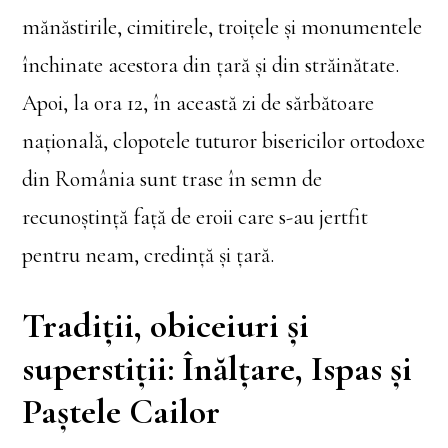
mănăstirile, cimitirele, troițele și monumentele
închinate acestora din țară și din străinătate.
Apoi, la ora 12, în această zi de sărbătoare
națională, clopotele tuturor bisericilor ortodoxe
din România sunt trase în semn de
recunoștință față de eroii care s-au jertfit
pentru neam, credință și țară.
Tradiții, obiceiuri și
superstiții: Înălțare, Ispas și
Paștele Cailor