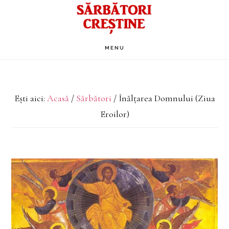
Skip
to
main
MENU
content
Ești aici:
Acasă
/
Sărbători
/
Înălțarea Domnului (Ziua
Eroilor)