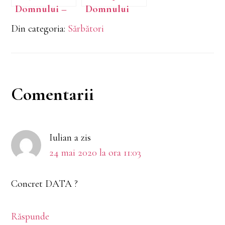
Domnului –
Domnului
Crăciunul
Din categoria:
Sărbători
Reader
Comentarii
Interactions
Iulian
a zis
24 mai 2020 la ora 11:03
Concret DATA ?
Răspunde