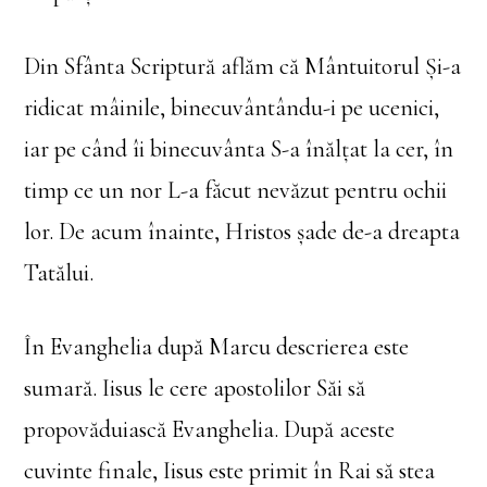
Din Sfânta Scriptură aflăm că Mântuitorul Și-a
ridicat mâinile, binecuvântându-i pe ucenici,
iar pe când îi binecuvânta S-a înălțat la cer, în
timp ce un nor L-a făcut nevăzut pentru ochii
lor. De acum înainte, Hristos șade de-a dreapta
Tatălui.
În Evanghelia după Marcu descrierea este
sumară. Iisus le cere apostolilor Săi să
propovăduiască Evanghelia. După aceste
cuvinte finale, Iisus este primit în Rai să stea