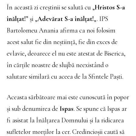
În această zi creștinii se salută cu „
Hristos S-a
înălțat!
” și „
Adevărat S-a înălțat!
„. IPS
Bartolomeu Anania afirma ca noi folosim
acest salut fie din neștiință, fie din exces de
evlavie, deoarece el nu este atestat de Biserica,
în cărțile noastre de slujbă neexistând o
salutare similară cu aceea de la Sfintele Paști.
Aceasta sărbătoare mai este cunoscută în popor
și sub denumirea de
Ispas
. Se spune că Ispas ar
fi asistat la Înălţarea Domnului şi la ridicarea
sufletelor morţilor la cer. Credincioşii caută să