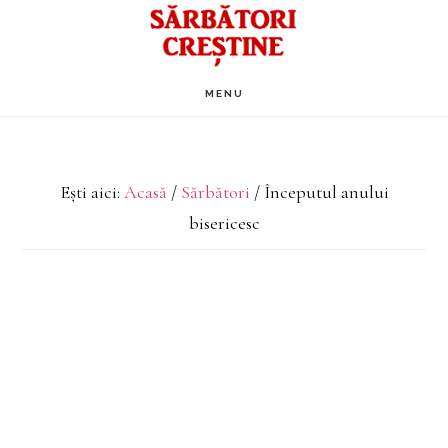
Skip
to
main
MENU
content
Ești aici:
Acasă
/
Sărbători
/
Începutul anului
bisericesc