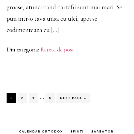
groase, atunci cand cartofii sunt mai mari. Se
pun intr-o tava unsa cu ulei, apoi se
codimenteaza cu […]
Din categoria:
Rețete de post
Interim
…
PAGINĂ
PAGINĂ
PAGINĂ
PAGINĂ
GO
1
2
3
5
NEXT PAGE »
TO
pages
omitted
CALENDAR ORTODOX
SFINȚI
SĂRBĂTORI