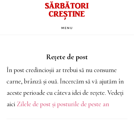
Skip
to
main
MENU
content
Rețete de post
În post credincioșii ar trebui să nu consume
carne, brânză și ouă. Încercăm să vă ajutăm în
aceste perioade cu câteva idei de rețete. Vedeți
aici
Zilele de post și posturile de peste an