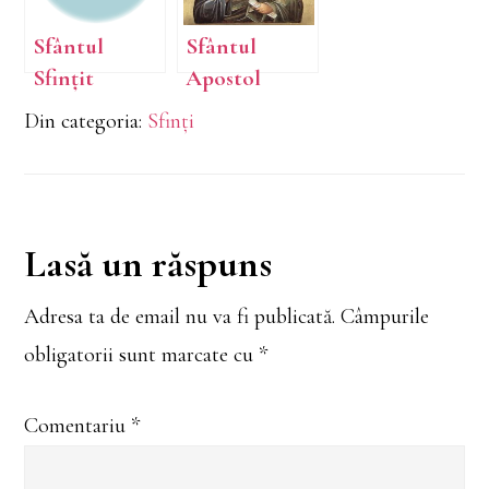
de Dumnezeu
Mucenic
Amfian;
Sfântul
Sfântul
Sfântul
Sfințit
Apostol
Mucenic
Mucenic
Andrei, cel
Din categoria:
Sfinți
Edesie
Pamfil
întâi chemat,
preotul;
Ocrotitorul
Sfântul
României
Sfințit
Reader
Lasă un răspuns
Mucenic
Valent
Interactions
Adresa ta de email nu va fi publicată.
Câmpurile
diaconul;
obligatorii sunt marcate cu
*
Sfântul
Ierarh
Flavian,
Comentariu
*
Arhiepiscopu