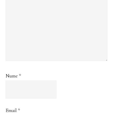
l
Constantino
polului
Nume
*
Email
*