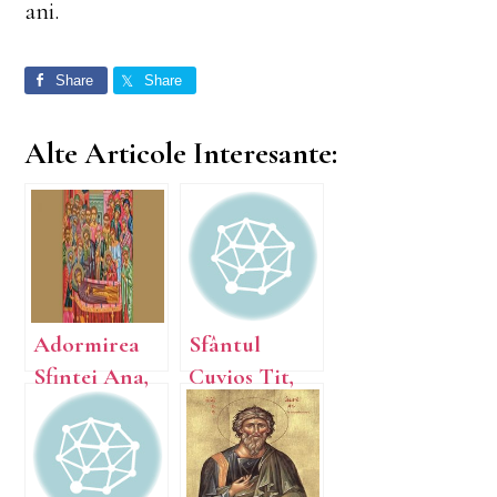
ani.
Share
Share
Alte Articole Interesante:
Adormirea
Sfântul
Sfintei Ana,
Cuvios Tit,
mama
făcătorul de
Preasfintei
minuni;
Născătoare
Sfântul