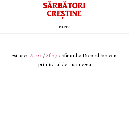
Skip
to
main
MENU
content
Ești aici:
Acasă
/
Sfinți
/
Sfântul și Dreptul Simeon,
primitorul de Dumnezeu