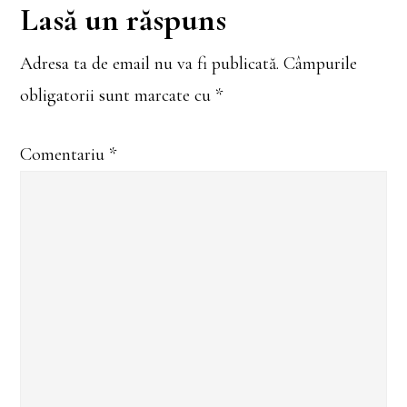
Reader
Lasă un răspuns
minuni
Sfântul
Mucenic
Interactions
Adresa ta de email nu va fi publicată.
Câmpurile
Edesie
obligatorii sunt marcate cu
*
Comentariu
*