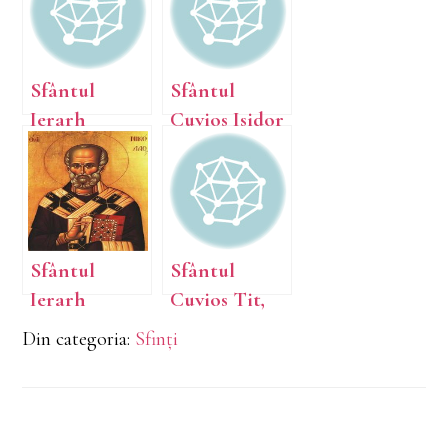
Sfântul
Sfântul
Ierarh
Cuvios Isidor
Martin
Pelusiotul;
Mărturisitor
Sfântul
ul, Episcopul
Sfinţit
Romei;
Mucenic
Sfânta
Avramie
Sfântul
Sfântul
Muceniță
Ierarh
Cuvios Tit,
Tomaida
Nicolae,
făcătorul de
Din categoria:
Sfinți
Arhiepiscopu
minuni;
l Mirelor
Sfântul
Lichiei,
Mucenic
făcătorul de
Amfian;