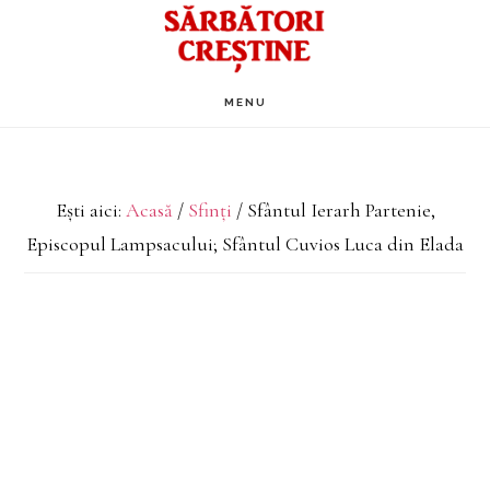
Skip
to
main
MENU
content
Ești aici:
Acasă
/
Sfinți
/
Sfântul Ierarh Partenie,
Episcopul Lampsacului; Sfântul Cuvios Luca din Elada