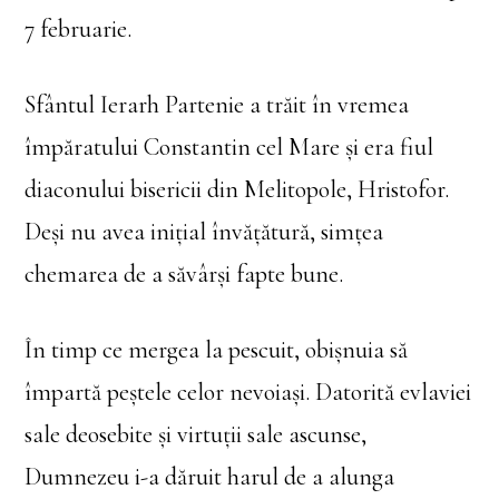
7 februarie.
Sfântul Ierarh Partenie a trăit în vremea
împăratului Constantin cel Mare și era fiul
diaconului bisericii din Melitopole, Hristofor.
Deși nu avea inițial învățătură, simțea
chemarea de a săvârși fapte bune.
În timp ce mergea la pescuit, obișnuia să
împartă peștele celor nevoiași. Datorită evlaviei
sale deosebite și virtuții sale ascunse,
Dumnezeu i-a dăruit harul de a alunga