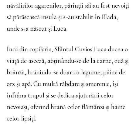
năvălirilor agarenilor, părinții săi au fost nevoiți
să părăsească insula și s-au stabilit în Elada,
unde s-a născut și Luca.
Încă din copilărie, Sfântul Cuvios Luca ducea o
viață de asceză, abținându-se de la carne, ouă și
brânză, hrănindu-se doar cu legume, pâine de
orz și apă. Cu multă răbdare și smerenie, își
înfrâna trupul și se dedica ajutorării celor
nevoiași, oferind hrană celor flămânzi și haine
celor lipsiți.