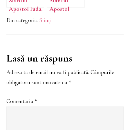
Sfântul
Sfântul
Apostol Iuda,
Apostol
rudenia
Toma
Din categoria:
Sfinți
Domnului
Reader
Lasă un răspuns
Interactions
Adresa ta de email nu va fi publicată.
Câmpurile
obligatorii sunt marcate cu
*
Comentariu
*