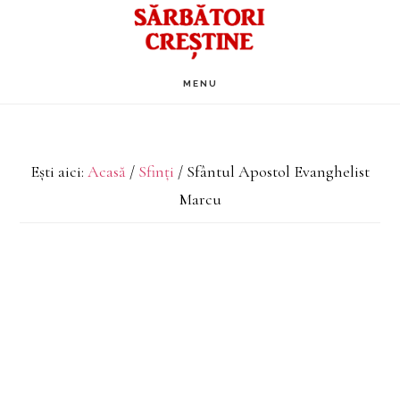
Skip
to
main
MENU
content
Ești aici:
Acasă
/
Sfinți
/
Sfântul Apostol Evanghelist
Marcu