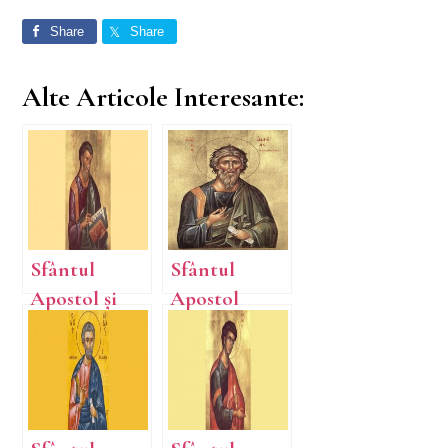
Share
Share
Alte Articole Interesante:
Sfântul
Sfântul
Apostol și
Apostol
Evanghelist
Andrei, cel
Matei
întâi chemat,
Ocrotitorul
României