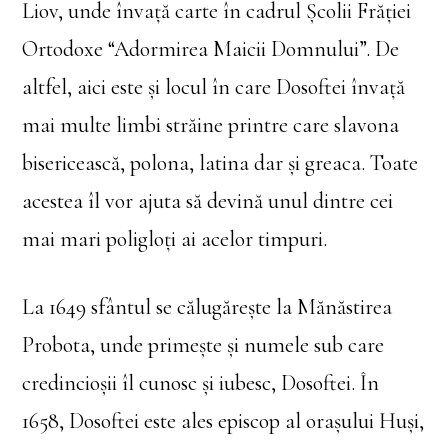
Liov, unde învaţă carte în cadrul Şcolii Frăţiei
Ortodoxe “Adormirea Maicii Domnului”. De
altfel, aici este şi locul în care Dosoftei învaţă
mai multe limbi străine printre care slavona
bisericească, polona, latina dar şi greaca. Toate
acestea îl vor ajuta să devină unul dintre cei
mai mari poligloţi ai acelor timpuri.
La 1649 sfântul se călugăreşte la Mănăstirea
Probota, unde primește şi numele sub care
credincioşii îl cunosc şi iubesc, Dosoftei. În
1658, Dosoftei este ales episcop al oraşului Huşi,