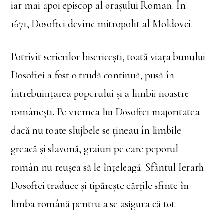
iar mai apoi episcop al oraşului Roman. În
1671, Dosoftei devine mitropolit al Moldovei.
Potrivit scrierilor bisericeşti, toată viaţa bunului
Dosoftei a fost o trudă continuă, pusă în
întrebuinţarea poporului şi a limbii noastre
româneşti. Pe vremea lui Dosoftei majoritatea
dacă nu toate slujbele se ţineau în limbile
greacă şi slavonă, graiuri pe care poporul
român nu reuşea să le înţeleagă. Sfântul Ierarh
Dosoftei traduce și tipărește cărțile sfinte în
limba română pentru a se asigura că tot