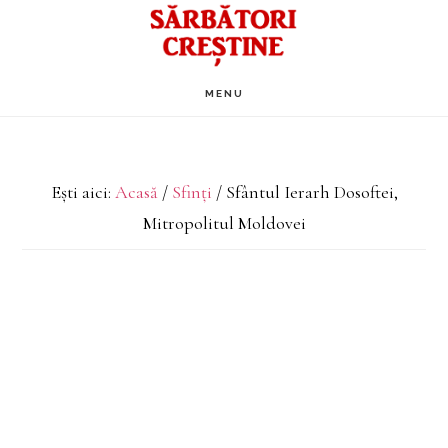
Skip
to
main
MENU
content
Ești aici:
Acasă
/
Sfinți
/
Sfântul Ierarh Dosoftei,
Mitropolitul Moldovei