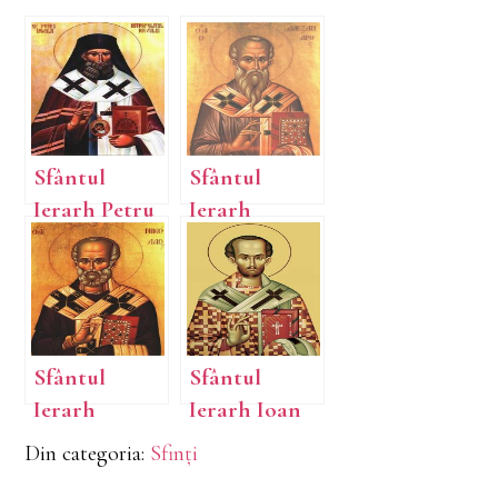
Sfântul
Sfântul
Ierarh Petru
Ierarh
Movilă,
Alexandru
Mitropolitul
Kievului
Sfântul
Sfântul
Ierarh
Ierarh Ioan
Nicolae,
Gură de Aur,
Din categoria:
Sfinți
Arhiepiscopu
Arhiepiscopu