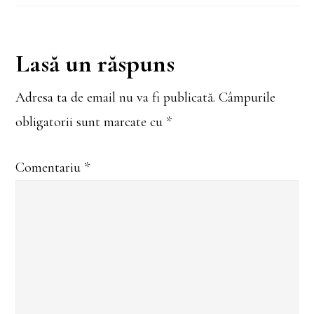
l Mirelor
l
Lichiei,
Constantino
făcătorul de
polului
Reader
Lasă un răspuns
minuni
Interactions
Adresa ta de email nu va fi publicată.
Câmpurile
obligatorii sunt marcate cu
*
Comentariu
*