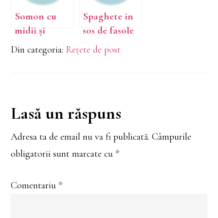
Somon cu
Spaghete in
midii și
sos de fasole
tagliatelle
verde
Din categoria:
Rețete de post
Reader
Lasă un răspuns
Interactions
Adresa ta de email nu va fi publicată.
Câmpurile
obligatorii sunt marcate cu
*
Comentariu
*