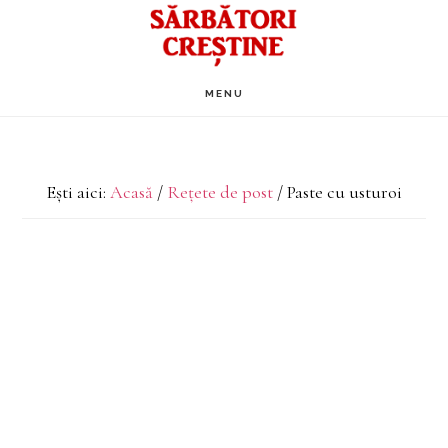
Skip
to
main
MENU
content
Ești aici:
Acasă
/
Rețete de post
/
Paste cu usturoi