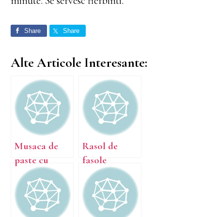
minute. Se servesc fierbinti.
Share
Share
Alte Articole Interesante:
Musaca de
Rasol de
paste cu
fasole
ciuperci