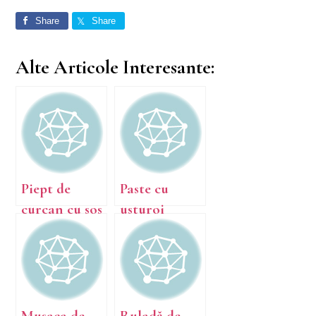
Share
Share
Alte Articole Interesante:
Piept de
Paste cu
curcan cu sos
usturoi
cu muștar și
tarhon
Musaca de
Ruladă de