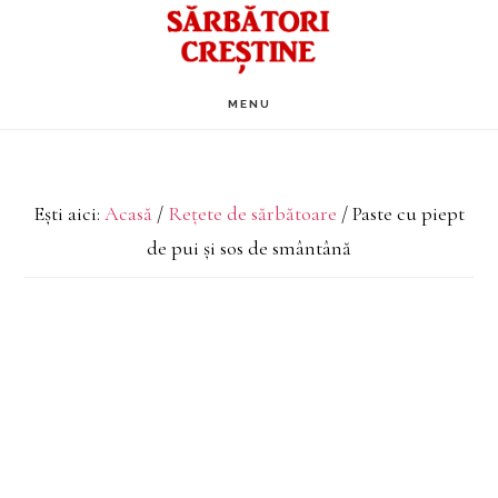
Skip
to
main
MENU
content
Ești aici:
Acasă
/
Rețete de sărbătoare
/
Paste cu piept
de pui și sos de smântână