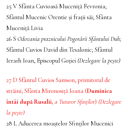
25 V Sfânta Cuvioasă Muceniță Fevronia;
Sfântul Mucenic Orentie și frații săi; Sfânta
Muceniță Livia
26 S
Odovania praznicului Pogorârii Sfântului Duh;
Sfântul Cuvios David din Tesalonic; Sfântul
Ierarh Ioan, Episcopul Goției
(Dezlegare la pește)
27 D Sfântul Cuvios Samson, primitorul de
străini; Sfânta Mironosiță Ioana (
Duminica
întâi după Rusalii
,
a Tuturor Sfinților
)
(Dezlegare
la pește)
28 L Aducerea moaștelor Sfinților Mucenici