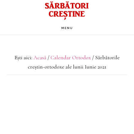
Skip
to
main
MENU
content
Ești aici:
Acasă
/
Calendar Ortodox
/
Sărbătorile
creștin-ortodoxe ale lunii Iunie 2021