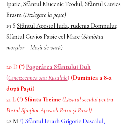
Ipatie; Sfântul Mucenic Teodul; Sfântul Cuvios
Erasm
(Dezlegare la pește)
19 S
Sfântul Apostol Iuda, rudenia Domnului
;
Sfântul Cuvios Paisie cel Mare (
Sâmbăta
morților – Moșii de vară
)
20 D
(†)
Pogorârea Sfântului Duh
(
Cincizecimea sau Rusaliile
)
(
Duminica a 8-a
după Paști
)
21 L
(†) Sfânta Treime
(Lăsatul secului pentru
Postul Sfinților Apostoli Petru și Pavel)
22 M
†) Sfântul Ierarh Grigorie Dascălul,