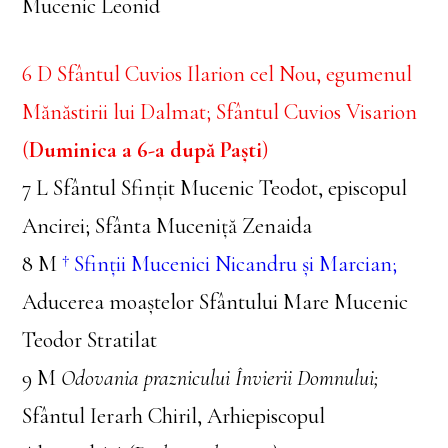
Mucenic Leonid
6 D Sfântul Cuvios Ilarion cel Nou, egumenul
Mănăstirii lui Dalmat; Sfântul Cuvios Visarion
(
Duminica a 6-a după Paști
)
7 L Sfântul Sfințit Mucenic Teodot, episcopul
Ancirei; Sfânta Muceniță Zenaida
8 M
† Sfinții Mucenici Nicandru și Marcian;
Aducerea moaștelor Sfântului Mare Mucenic
Teodor Stratilat
9 M
Odovania praznicului Învierii Domnului;
Sfântul Ierarh Chiril, Arhiepiscopul