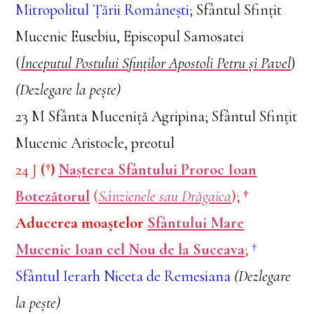
Mitropolitul Țării Românești;
Sfântul Sfințit
Mucenic Eusebiu, Episcopul Samosatei
(
Începutul Postului Sfinților Apostoli Petru și Pavel
)
(Dezlegare la pește)
23 M Sfânta Muceniță Agripina; Sfântul Sfințit
Mucenic Aristocle, preotul
24 J
(†)
Nașterea Sfântului Proroc Ioan
Botezătorul
(
Sânzienele sau Drăgaica
);
†
Aducerea moaștelor
Sfântului Mare
Mucenic Ioan cel Nou de la Suceava
;
†
Sfântul Ierarh Niceta de Remesiana
(Dezlegare
la pește)