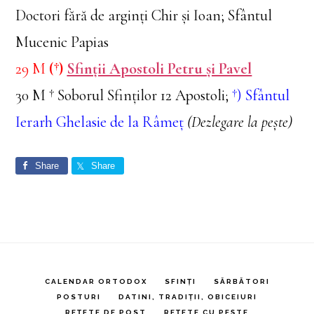
Doctori fără de arginți Chir și Ioan; Sfântul
Mucenic Papias
29 M
(†)
Sfinții Apostoli Petru și Pavel
30 M † Soborul Sfinților 12 Apostoli;
†) Sfântul
Ierarh Ghelasie de la Râmeț
(Dezlegare la pește)
Share
Share
CALENDAR ORTODOX
SFINȚI
SĂRBĂTORI
POSTURI
DATINI, TRADIȚII, OBICEIURI
REȚETE DE POST
REȚETE CU PEȘTE