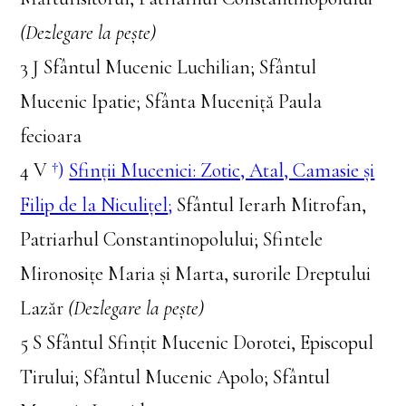
(Dezlegare la pește)
3 J Sfântul Mucenic Luchilian; Sfântul
Mucenic Ipatie; Sfânta Muceniță Paula
fecioara
4 V
†)
Sfinții Mucenici: Zotic, Atal, Camasie și
Filip de la Niculițel
;
Sfântul Ierarh Mitrofan,
Patriarhul Constantinopolului; Sfintele
Mironosiţe Maria şi Marta, surorile Dreptului
Lazăr
(Dezlegare la pește)
5 S Sfântul Sfințit Mucenic Dorotei, Episcopul
Tirului; Sfântul Mucenic Apolo; Sfântul