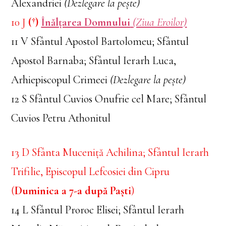
Alexandriei
(Dezlegare la pește)
10 J
(†)
Înălțarea Domnului
(Ziua Eroilor)
11 V Sfântul Apostol Bartolomeu; Sfântul
Apostol Barnaba; Sfântul Ierarh Luca,
Arhiepiscopul Crimeei
(Dezlegare la pește)
12 S Sfântul Cuvios Onufrie cel Mare; Sfântul
Cuvios Petru Athonitul
13 D Sfânta Muceniță Achilina; Sfântul Ierarh
Trifilie, Episcopul Lefcosiei din Cipru
(
Duminica a 7-a după Paști
)
14 L Sfântul Proroc Elisei; Sfântul Ierarh