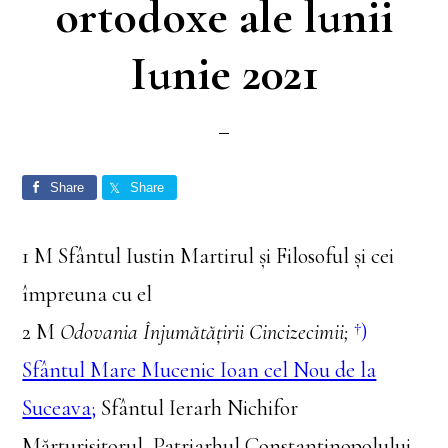
ortodoxe ale lunii
Iunie 2021
Share
Share
1 M Sfântul Iustin Martirul și Filosoful și cei
împreuna cu el
2 M
Odovania Înjumătățirii Cincizecimii;
†)
Sfântul Mare Mucenic Ioan cel Nou de la
Suceava
;
Sfântul Ierarh Nichifor
Mărturisitorul, Patriarhul Constantinopolului