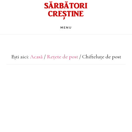
Skip
to
main
MENU
content
Ești aici:
Acasă
/
Rețete de post
/
Chifteluțe de post