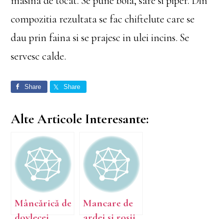
masina de tocat. Se pune boia, sare si piper. Din
compozitia rezultata se fac chiftelute care se
dau prin faina si se prajesc in ulei incins. Se
servesc calde.
Share
Share
Alte Articole Interesante:
Mâncărică de
Mancare de
dovlecei
ardei si rosii