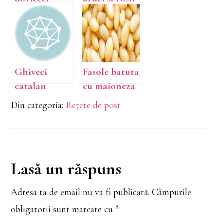
Ghiveci
Fasole batuta
catalan
cu maioneza
de post
Din categoria:
Rețete de post
Reader
Lasă un răspuns
Interactions
Adresa ta de email nu va fi publicată.
Câmpurile
obligatorii sunt marcate cu
*