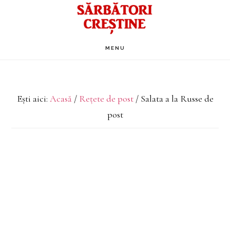
Skip
to
main
MENU
content
Ești aici:
Acasă
/
Rețete de post
/
Salata a la Russe de
post