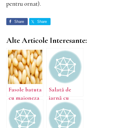
pentru ornat).
Share
Share
Alte Articole Interesante:
Fasole batuta
Salată de
cu maioneza
iarnă cu
de post
maioneză de
muștar