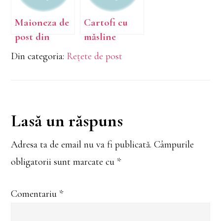
Maioneza de
Cartofi cu
post din
măsline
pufuleti
Din categoria:
Rețete de post
Reader
Lasă un răspuns
Interactions
Adresa ta de email nu va fi publicată.
Câmpurile
obligatorii sunt marcate cu
*
Comentariu
*